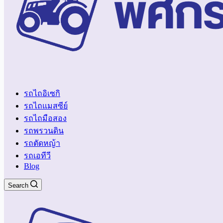
รถไถอิเซกิ
รถไถแมสซีย์
รถไถมือสอง
รถพรวนดิน
รถตัดหญ้า
รถเอทีวี
Blog
Search